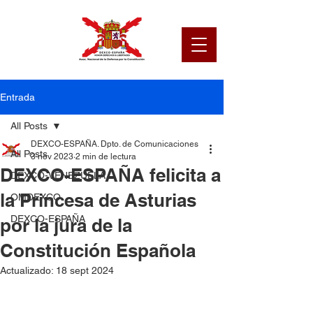
Entrada
All Posts
DEXCO-ESPAÑA. Dpto. de Comunicaciones
All Posts
3 nov 2023
2 min de lectura
DEXCO-ESPAÑA felicita a
DEXCO-VENEZUELA
la Princesa de Asturias
OMDEXCO
DEXCO-ESPAÑA
por la jura de la
Constitución Española
Actualizado:
18 sept 2024