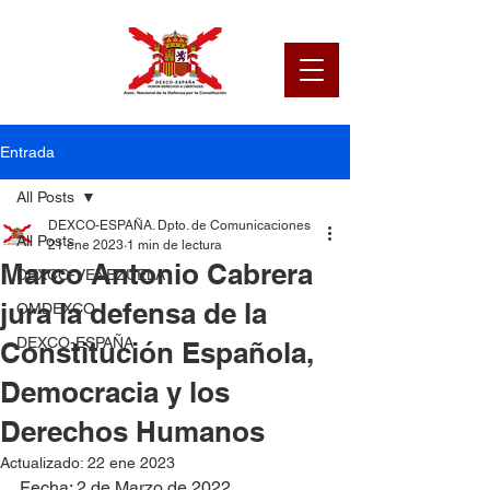
Entrada
All Posts
DEXCO-ESPAÑA. Dpto. de Comunicaciones
All Posts
21 ene 2023
1 min de lectura
Marco Antonio Cabrera
DEXCO-VENEZUELA
jura la defensa de la
OMDEXCO
DEXCO-ESPAÑA
Constitución Española,
Democracia y los
Derechos Humanos
Actualizado:
22 ene 2023
Fecha; 2 de Marzo de 2022 