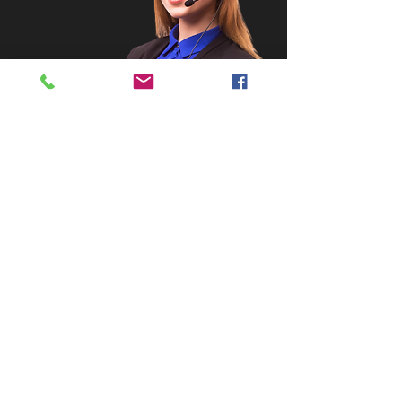
Asc Nacional de La Defensa por La
Constitución.
CIF G10703031
Dirección:
Alejo Carpentier 4. Puerta 14
Código Postal 35213 Telde.
Las Palmas de Gran Canaria. España