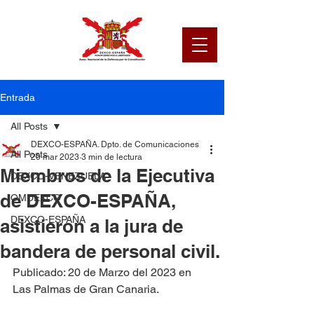
Entrada
All Posts
DEXCO-ESPAÑA. Dpto. de Comunicaciones
All Posts
20 mar 2023
3 min de lectura
Miembros de la Ejecutiva
DEXCO-VENEZUELA
de DEXCO-ESPAÑA,
OMDEXCO
DEXCO-ESPAÑA
asistieron a la jura de
bandera de personal civil.
Publicado: 20 de Marzo del 2023 en 
Las Palmas de Gran Canaria.