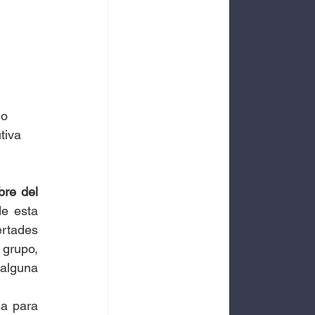
do 
tiva 
re del 
e esta 
tades 
rupo, 
alguna 
a para 