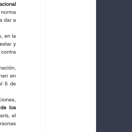
acional
 norma 
 dar a 
 en la 
star y 
contra 
ación, 
nen en 
l 6 de 
iones, 
de los 
ís, el 
rsonas 