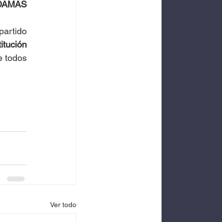
DAMAS 
artido 
tución 
 todos 
Ver todo