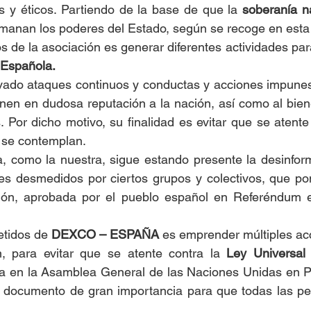
s y éticos. Partiendo de la base de que la 
soberanía n
 emanan los poderes del Estado, según se recoge en esta
s de la asociación es generar diferentes actividades para
 Española. 
vado ataques continuos y conductas y acciones impunes,
nen en dudosa reputación a la nación, así como al biene
Por dicho motivo, su finalidad es evitar que se atente 
e se contemplan.
 como la nuestra, sigue estando presente la desinform
es desmedidos por ciertos grupos y colectivos, que po
ción, aprobada por el pueblo español en Referéndum e
etidos de 
DEXCO – ESPAÑA
 es emprender múltiples acc
, para evitar que se atente contra la 
Ley Universal 
 en la Asamblea General de las Naciones Unidas en Par
 documento de gran importancia para que todas las pe