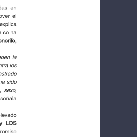
das en 
ver el 
 explica 
 se ha 
nerife, 
den la 
ra los 
strado 
a sido 
 sexo, 
 señala 
levado 
y LOS 
romiso 