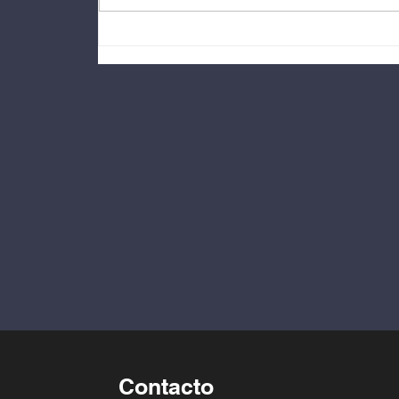
DEXCO-ESPAÑA presenta
un contencioso
administrativo para frenar
la destrucción de archivos
electorales.
Contacto