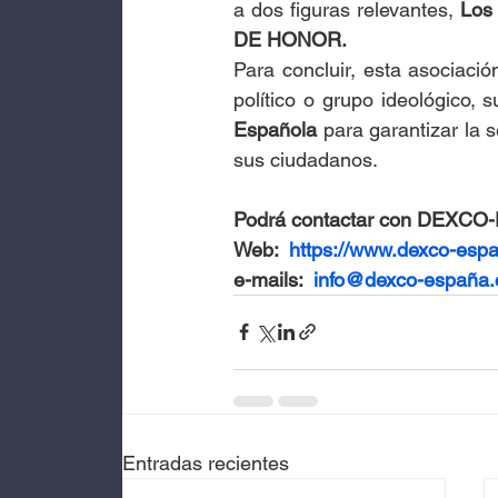
a dos figuras relevantes, 
Los
DE HONOR.
Para concluir, esta asociació
político o grupo ideológico, 
Española
 para garantizar la 
sus ciudadanos.
Podrá contactar con DEXCO-
Web:  
https://www.dexco-esp
e-mails:  
info@dexco-españa
Entradas recientes