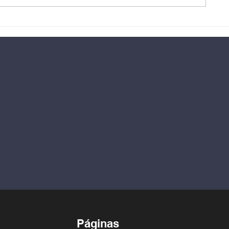
GASPAR ARECIO llama a la
unidad nacional exige a
cada venezolano hacer
cumplir los artículos 333 y
350 de la Constitución
Bolivariana
Páginas