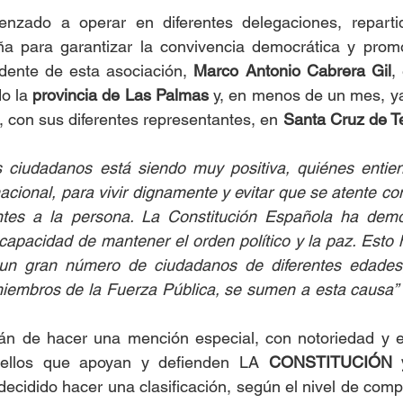
nzado a operar en diferentes delegaciones, reparti
ña para garantizar la convivencia democrática y promo
idente de esta asociación, 
Marco Antonio Cabrera Gil
,
o la 
provincia de Las Palmas
 y, en menos de un mes, ya
 con sus diferentes representantes, en
 Santa Cruz de Te
s ciudadanos está siendo muy positiva, quiénes entien
cional, para vivir dignamente y evitar que se atente cont
entes a la persona. La Constitución Española ha demo
capacidad de mantener el orden político y la paz. Esto h
 un gran número de ciudadanos de diferentes edades,
o miembros de la Fuerza Pública, se sumen a esta causa”
fán de hacer una mención especial, con notoriedad y e
uellos que apoyan y defienden LA 
CONSTITUCIÓN 
decidido hacer una clasificación, según el nivel de comp