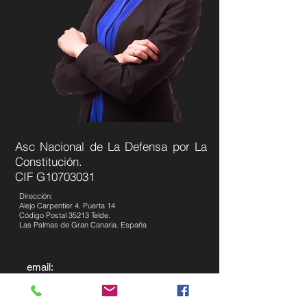
Asc Nacional de La Defensa por La
Constitución.
CIF G10703031
Dirección:
Alejo Carpentier 4. Puerta 14
Código Postal 35213 Telde.
Las Palmas de Gran Canaria. España
email:
info@omdexco.com
grupodexco@gmail.com