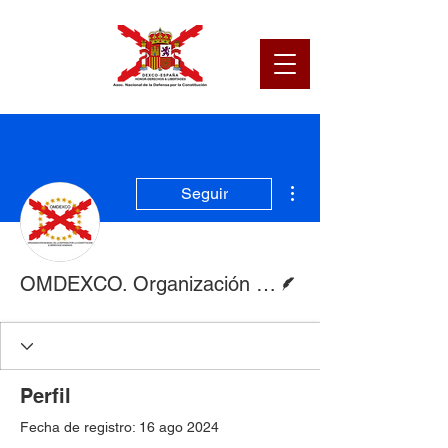
Más acciones
Seguir
Escritor
OMDEXCO. Organización Mundial de la Defensa por La Constitución.
Perfil
Fecha de registro: 16 ago 2024