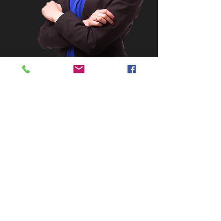
Asc Nacional de La Defensa por La
Constitución.
CIF G10703031
Dirección:
Alejo Carpentier 4. Puerta 14
Código Postal 35213 Telde.
Las Palmas de Gran Canaria. España
email:
info@omdexco.com
grupodexco@gmail.com
Tel:
+34 641549758