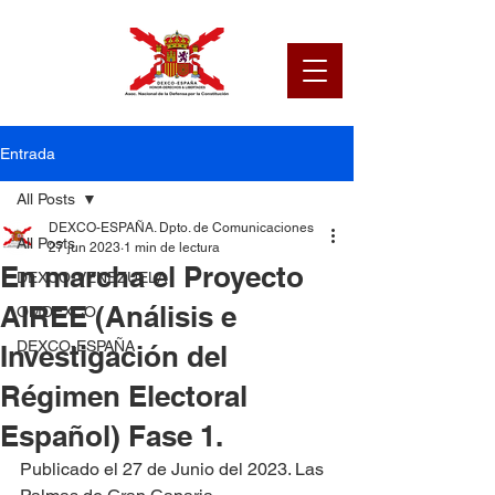
Entrada
All Posts
DEXCO-ESPAÑA. Dpto. de Comunicaciones
All Posts
27 jun 2023
1 min de lectura
En marcha el Proyecto
DEXCO-VENEZUELA
AIREE (Análisis e
OMDEXCO
DEXCO-ESPAÑA
Investigación del
Régimen Electoral
Español) Fase 1.
Publicado el 27 de Junio del 2023. Las 