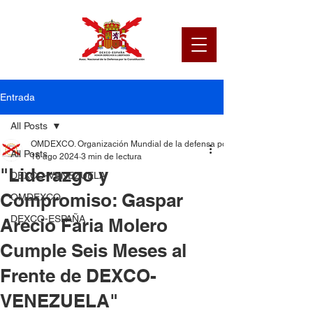
Entrada
All Posts
OMDEXCO. Organización Mundial de la defensa por La Constitución.
All Posts
16 ago 2024
3 min de lectura
"Liderazgo y
DEXCO-VENEZUELA
Compromiso: Gaspar
OMDEXCO
DEXCO-ESPAÑA
Arecio Faria Molero
Cumple Seis Meses al
Frente de DEXCO-
VENEZUELA"