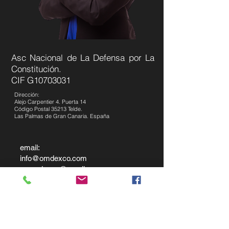
Asc Nacional de La Defensa por La
Constitución.
CIF G10703031
Dirección:
Alejo Carpentier 4. Puerta 14
Código Postal 35213 Telde.
Las Palmas de Gran Canaria. España
email:
info@omdexco.com
grupodexco@gmail.com
Tel:
+34 641549758