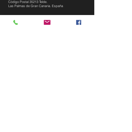
Código Postal 35213 Telde.
Las Palmas de Gran Canaria. España
email:
info@omdexco.com
grupodexco@gmail.com
Tel:
+34 641549758
Páginas
INICIO
Nosotros
FAQ-Temas interesantes
Caballeros y Damas
Insignia significado
Inscripción